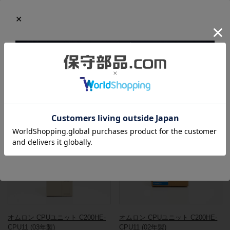
ださい。
梱包箱には目立つようなキズや汚れがありますが、本体は未使用
品のため、綺麗な状態を保っています。開封して本体の検品も行
っておりますので、ご安心ください。
この商品と同一型番の商品
903098
803121
オムロン CPUユニット C200HE-
オムロン CPUユニット C200HE-
CPU11 (03年製)
CPU11 (02年製)