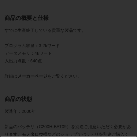
商品の概要と仕様
すでに生産終了している貴重な製品です。
プログラム容量：3.2kワード
データメモリ：4kワード
入出力点数：640点
詳細は
メーカーページ
をご覧ください。
商品の状態
製造年：2000年
新品のバッテリ（C200H-BAT09）を別途ご用意いただく必要があ
ります。
モノタロウ
様などのショップでバッテリを別途ご購入く