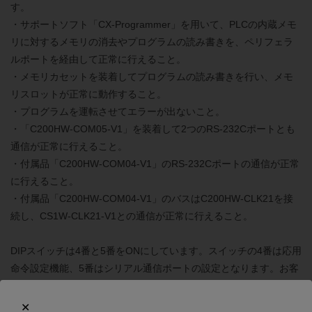
す。
・サポートソフト「CX-Programmer」を用いて、PLCの内蔵メモ
リに対するメモリの消去やプログラムの読み書きを、ペリフェラ
ルポートを経由して正常に行えること。
・メモリカセットを装着してプログラムの読み書きを行い、メモ
リスロットが正常に動作すること。
・プログラムを運転させてエラーが出ないこと。
・「C200HW-COM05-V1」を装着して2つのRS-232Cポートとも
通信が正常に行えること。
・付属品「C200HW-COM04-V1」のRS-232Cポートの通信が正常
に行えること。
・付属品「C200HW-COM04-V1」のバスはC200HW-CLK21を接
続し、CS1W-CLK21-V1との通信が正常に行えること。
DIPスイッチは4番と5番をONにしています。スイッチの4番は応用
命令設定機能、5番はシリアル通信ポートの設定となります。お客
様の使用条件に合わせて変更をお願いいたします。
当社出荷時のプログラムはEND命令のみです。また、システム設