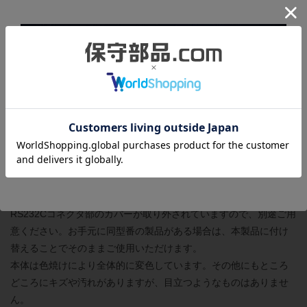
定は電池異常不検知となっておりますので、お客様の使用条件に
合わせて変更をお願いいたします。
製造年：2000年
新品のバッテリ（C200H-BAT09）を別途ご用意いただく必要があ
ります。
モノタロウ
様などのショップでバッテリーを別途ご購入
ください。
付属品はコミュニケーションボード「C200HW-COM04-V1(RS-
232C：1ポート、バス)」です。
RS232Cコネクタ部のカバーが取り外されていますので、別途ご用
意ください。お手元に同型番の製品がある場合は、本製品に付け
替えることでそのままご使用いただけます。
本体は色焼けにより全体的に変色しています。その他にもところ
どころにキズや汚れがありますが、目立つようなものはありませ
ん。