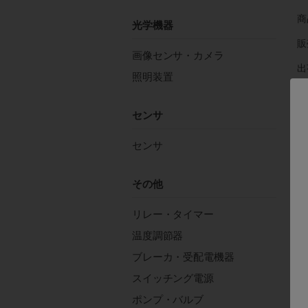
商
光学機器
販
画像センサ・カメラ
出
照明装置
在
センサ
注
センサ
その他
リレー・タイマー
温度調節器
す
ブレーカ・受配電機器
スイッチング電源
制
ポンプ・バルブ