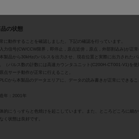
細は
メーカーページ
より対象ユニットのユーザーズマニュアルをダウン
商品の状態
常に動作することを確認しました。下記の確認を行っています。
入力信号(CW/CCW限界，即停止，原点近傍，原点，外部割込み)が正
本製品から30kHzのパルスを出力させ、現在位置と実際に出力された
。（パルス数の計数には高速カウンタユニット(C200H-CT001-V1)を
原点サーチ動作が正常に行えること。
PLCから本製品のデータエリアに、データの読み書きが正常にできるこ
造年：2001年
体的にうっすらと色焼けを起こしています。また、ところどころに細か
なく状態は良好です。