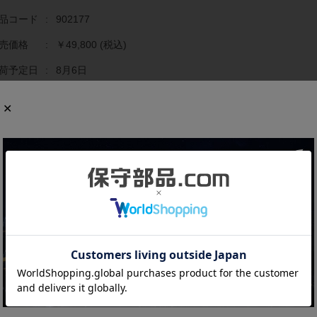
品コード
:
902177
売価格
:
￥49,800
(税込)
荷予定日
:
8月6日
庫数
:
1
文数量
:
個
商品の概要と仕様
でに生産終了している貴重な製品です。
御軸数：4軸