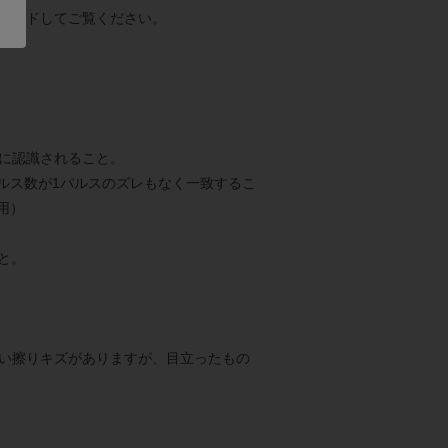
ロードしてご覧ください。
常に認識されること。
パルス数が1パルスのズレもなく一致するこ
使用）
と。
い擦りキズがありますが、目立ったもの