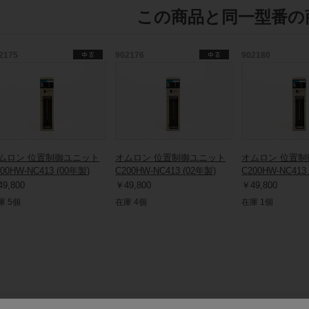
この商品と同一型番の
2175
902176
902180
ムロン 位置制御ユニット
オムロン 位置制御ユニット
オムロン 位置
00HW-NC413 (00年製)
C200HW-NC413 (02年製)
C200HW-NC413
9,800
￥49,800
￥49,800
庫 5個
在庫 4個
在庫 1個
保守部品.comについて