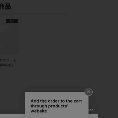
商品
制御ユニット
 (99年製)