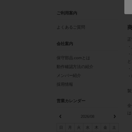
詳
ご利用案内
よくあるご質問
正
会社案内
・
・
保守部品.comとは
と
動作確認方法の紹介
・
メンバー紹介
・
採用情報
製
営業カレンダー
全
は
2026/08
日
月
火
水
木
金
土