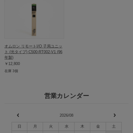
オムロン リモートI/O 子局ユニッ
ト (光タイプ) C500-RT002-V1 (96
年製)
￥12,800
在庫 3個
営業カレンダー
2026/08
日
月
火
水
木
金
土