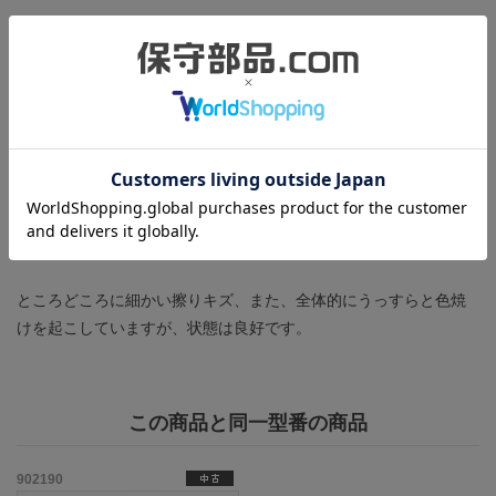
商品の状態
正常に動作することを確認しました。下記の確認を行っていま
す。
・増設ベースに装着した本製品とCPUベースに装着した「C500-
RM001-V1」を接続し、増設ベースの入出力ユニットの運転状況を
CPUユニットがモニタできること。
製造年：2008年
ところどころに細かい擦りキズ、また、全体的にうっすらと色焼
けを起こしていますが、状態は良好です。
この商品と同一型番の商品
902190