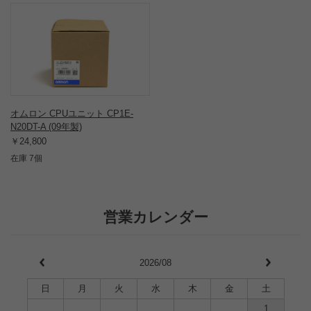
オムロン CPUユニット CP1E-
N20DT-A (09年製)
￥24,800
在庫 7個
営業カレンダー
2026/08
日
月
火
水
木
金
土
1