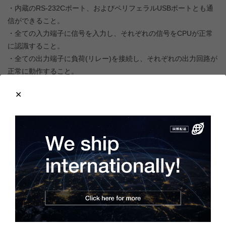
・内蔵のRS-232Cポート、およびペリフェラルUSBポートとも通
信ができること。
・全ての入力端子に信号を入力し、それぞれの信号をCPUが正常
に認識すること。
・全ての出力端子に負荷(リレー)を接続し、それぞれの出力回路が
正常に動作すること。
・全てのLEDが正常に点灯すること。
・2つのアナログボリュームが正常に動作すること。
製造年：2009年
バッテリレス運転が可能な仕様となっていますが、保持エリアと
時間に制限があります。バッテリが必要な場合は、新品のバッテ
リ(CP1W-BAT01)をご用意ください。
モノタロウ
様などのショッ
プで購入いただけます。
ところどころにキズや汚れ、変色している箇所がありますが、目
立ったものはなく状態は良好です。