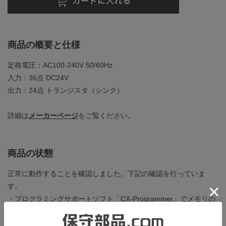
商品の概要と仕様
定格電圧：AC100-240V 50/60Hz
入力：36点 DC24V
出力：24点 トランジスタ（シンク）
詳細は
メーカーページ
をご覧ください。
商品の状態
正常に動作することを確認しました。下記の確認を行っていま
す。
・プログラミングサポートソフト「CX-Programmer」でメモリの
消去とプログラムの読み書きが正常に行えること。
・オプションボードのRS-232Cポート、およびペリフェラルUSB