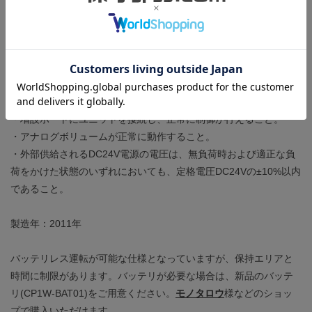
ポートとも通信ができること。
・全ての入力端子に信号を入力し、それぞれの信号をCPUが正常
に認識すること。
・全ての出力端子に負荷(リレー)を接続し、それぞれの出力回路が
正常に動作すること。
・全てのLEDが正常に点灯すること。
・増設ポートにユニットを接続し、正常に制御が行えること。
・アナログボリュームが正常に動作すること。
・外部供給されるDC24V電源の電圧は、無負荷時および適正な負
荷をかけた状態のいずれにおいても、定格電圧DC24Vの±10%以内
であること。
製造年：2011年
バッテリレス運転が可能な仕様となっていますが、保持エリアと
時間に制限があります。バッテリが必要な場合は、新品のバッテ
リ(CP1W-BAT01)をご用意ください。
モノタロウ
様などのショッ
プで購入いただけます。