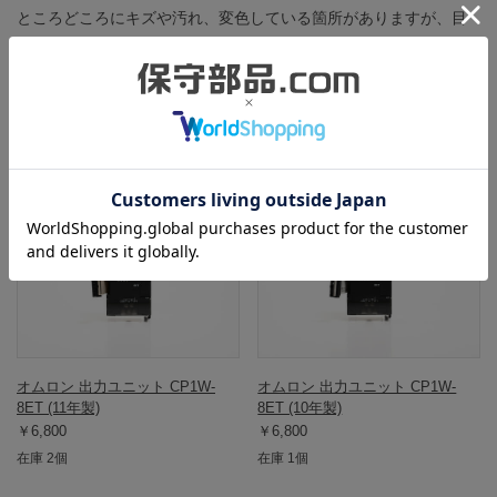
ところどころにキズや汚れ、変色している箇所がありますが、目
立ったものはなく状態は良好です。
この商品と同一型番の商品
902371
902372
オムロン 出力ユニット CP1W-
オムロン 出力ユニット CP1W-
8ET (11年製)
8ET (10年製)
￥6,800
￥6,800
在庫 2個
在庫 1個