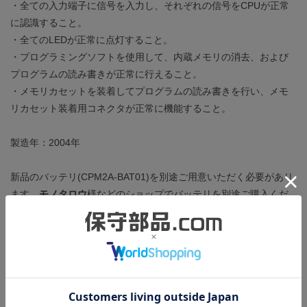
・全ての入力端子に信号を入力し、それぞれの信号をCPUが正常
に認識すること。
・全てのLEDが正常に点灯すること。
・プログラミングソフトを使用して、内蔵メモリの消去、および
プログラムの読み書きが正常に行えること。
・メモリカセットを装着してプログラムの読み書きを行い、メモ
リカセット装着用コネクタが正常に機能すること。
製造年：2004年
新品のバッテリ(CPM2A-BAT01)を別途ご用意いただく必要があり
ます。
モノタロウ
様などのショップでバッテリを別途ご購入くだ
さい。
付属品はエンドカバーです。RS-232Cポートカバーがありません
ので別途ご用意ください。お手元に同型番の製品がある場合は、
本製品に付け替えることでそのままご使用いただけます。