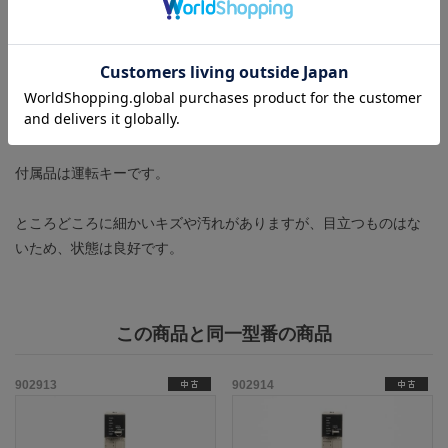
製造年：2001年
新品のバッテリ(C500-BAT08)を別途ご用意いただく必要がありま
す。
モノタロウ
様などのショップでバッテリーを別途ご購入くだ
さい。
付属品は運転キーです。
ところどころに細かいキズや汚れがありますが、目立つものはな
いため、状態は良好です。
この商品と同一型番の商品
902913
902914