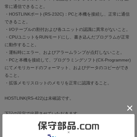
常に通信できること。
・HOSTLINKポート(RS-232C)：PCと本機を接続し、正常に通信
できること。
・I/Oテーブルの割付および各ユニットの認識に異常がないこと。
・CPUユニットをRUNモードにし、書き込んだプログラムが正常
に動作すること。
・運転時にエラー、およびアラームランプが点灯しないこと。
・PCと本機を接続して、プログラミングソフト(CX-Programmer)
にてメモリカードのフォーマット、およびデータのコピーができ
ること。
・拡張メモリスロットのメモリを正常に認識すること。
HOSTLINK(RS-422)は未確認です。
下記の設定で出荷させていただきます。
・動作モードがプログラム、バッテリーは未検出、I/Oテーブルは
空きスロット、プログラムはEND命令のみ