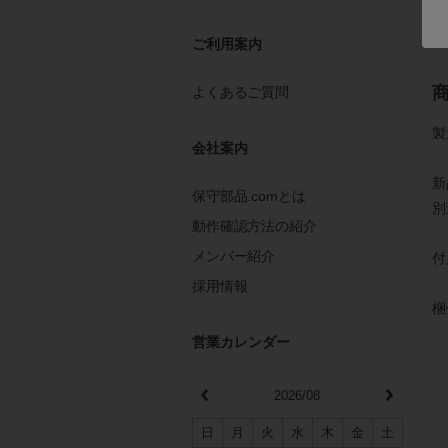
詳
ご利用案内
よくあるご質問
製
会社案内
新
保守部品.comとは
別
動作確認方法の紹介
メンバー紹介
付
採用情報
梱
営業カレンダー
2026/08
日
月
火
水
木
金
土