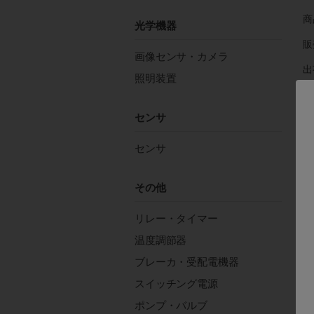
商
光学機器
販
画像センサ・カメラ
出
照明装置
在
センサ
注
センサ
その他
リレー・タイマー
温度調節器
す
ブレーカ・受配電機器
スイッチング電源
イ
ポンプ・バルブ