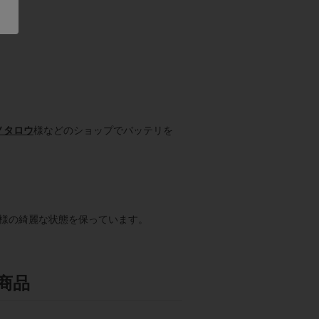
ノタロウ
様などのショップでバッテリを
様の綺麗な状態を保っています。
商品