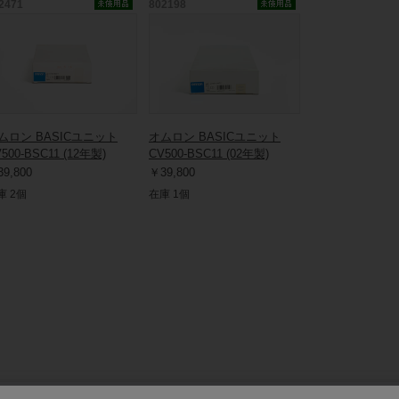
2471
802198
ムロン BASICユニット
オムロン BASICユニット
500-BSC11 (12年製)
CV500-BSC11 (02年製)
9,800
￥39,800
庫 2個
在庫 1個
保守部品.comについて