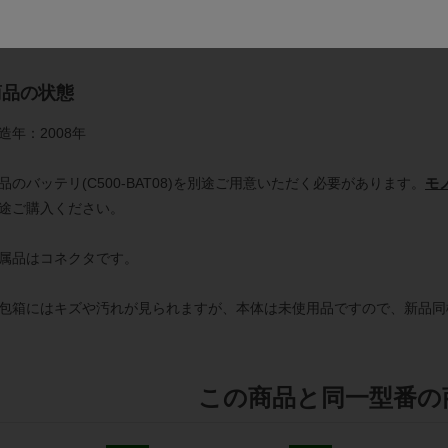
細は
メーカーページ
をご覧ください。
商品の状態
造年：2008年
品のバッテリ(C500-BAT08)を別途ご用意いただく必要があります。
モ
途ご購入ください。
属品はコネクタです。
包箱にはキズや汚れが見られますが、本体は未使用品ですので、新品同
この商品と同一型番の