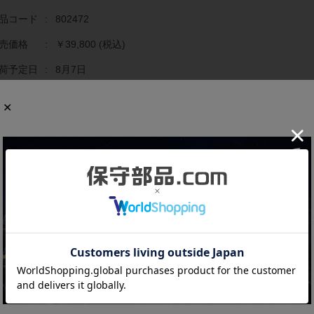
品コード
:
802472
売価格
:
￥39,800
(税込)
荷予定日
:
8月7日
庫数
:
2
文数量
:
個
商品の概要と仕様
でに生産終了している貴重な製品です。
ンターフェース：RS-232C×2、RS-422×1