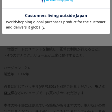
プログラムの読み書きが正常に行えること。
・ツールポート：RS-422通信ができること。
・全ての入力端子に信号を入力し、それぞれの信号をCPUが正常
に認識すること。
・全ての出力端子に負荷(リレー)を接続し、それぞれの出力回路が
正常に動作すること。
・全ての入出力表示LEDが正常に点灯すること。
・増設ポートにユニットを接続し、正常に制御が行えること。
・4つのアナログボリュームが正常に動作すること。
バージョン：2.4
製造年：1992年
必要に応じてバッテリ(AFP1801)を別途ご用意ください。
モノタ
ロウ
様などのショップで、お買い求めいただけます。
本体の格子部には割れている箇所がありますので、取り扱いの際
はご注意ください。その他は、ところどころにキズや汚れ、変色