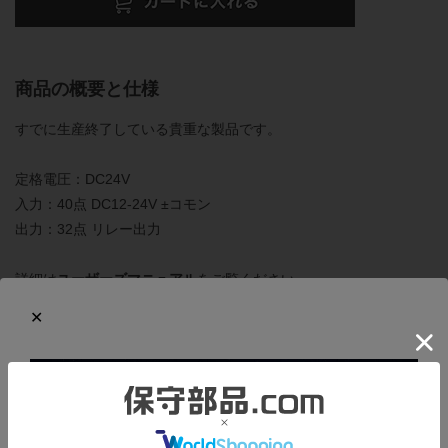
商品の概要と仕様
すでに生産終了している貴重な製品です。
定格電圧：DC24V
入力：40点 DC12-24V ±コモン
出力：32点 リレー出力
詳細は
ユーザーズマニュアル
をご覧ください。
商品の状態
正常に動作することを確認しました。下記の確認を行っていま
す。
・プログラミングソフトウェア「FPWIN GR」でメモリの消去と