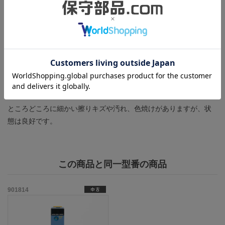
す。
・光ファイバケーブルを介して、メインユニットとサブユニット
を接続し、増設側のユニットとの通信および運転が正常に行える
こと。
・全てのランプが正常に点灯、消灯すること。
製造年：2003年
ところどころに細かい擦りキズや汚れ、色焼けがありますが、状
態は良好です。
この商品と同一型番の商品
901814