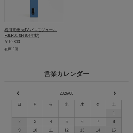
横河電機 光FAバスモジュール
F3LR01-0N (04年製)
￥19,800
在庫 2個
営業カレンダー
2026/08
日
月
火
水
木
金
土
1
2
3
4
5
6
7
8
9
10
11
12
13
14
15