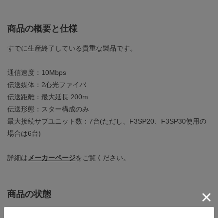
商品の概要と仕様
すでに生産終了している貴重な製品です。
通信速度：10Mbps
伝送媒体：2心光ファイバ
伝送距離：最大延長 200m
伝送形態：スター構成のみ
最大接続サブユニット数：7台(ただし、F3SP20、F3SP30使用の
場合は6台)
詳細は
メーカーページ
をご覧ください。
商品の状態
正常に動作することを確認しました。下記の確認を行っていま