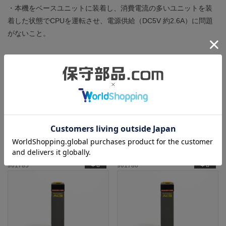
・本機をベースユニットに装着し、消費電流の多いユニットを装
着した状態でCPUを運転させ、電源供給（DC5V 約2.6A）に問題
がないこと。
製造年：2004年
ところどころに細かい擦りキズや汚れがありますが、状態は良好
です。
この商品と同一型番の商品
901785
901786