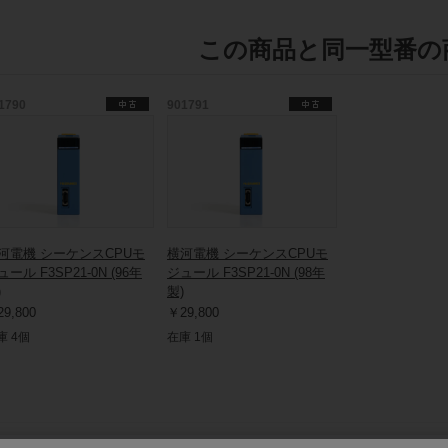
この商品と同一型番の
1790
901791
河電機 シーケンスCPUモ
横河電機 シーケンスCPUモ
ュール F3SP21-0N (96年
ジュール F3SP21-0N (98年
)
製)
9,800
￥29,800
庫 4個
在庫 1個