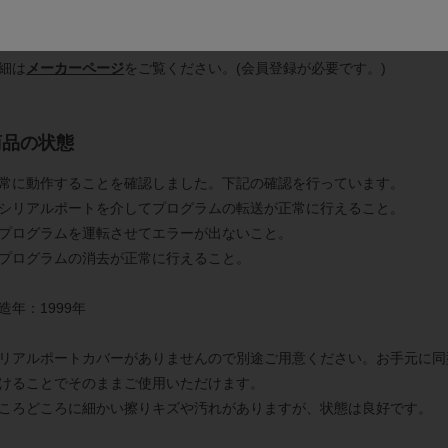
令処理速度：基本命令0.18〜0.36μS
細は
メーカーページ
をご覧ください。(会員登録が必要です。)
商品の状態
常に動作することを確認しました。下記の確認を行っています。
シリアルポートを介してプログラムの転送が正常に行えること。
プログラムを運転させてエラーが出ないこと。
プログラムの消去が正常に行えること。
造年：1999年
リアルポートカバーがありませんので別途ご用意ください。お手元に同
けることでそのままご使用いただけます。
ころどころに細かい擦りキズや汚れがありますが、状態は良好です。