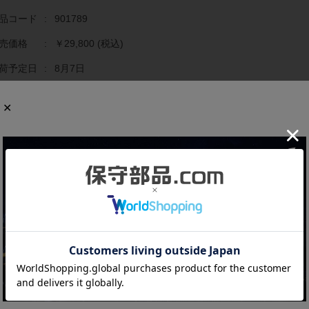
品コード
:
901789
売価格
:
￥29,800
(税込)
荷予定日
:
8月7日
庫数
:
6
文数量
:
個
商品の概要と仕様
でに生産終了している貴重な製品です。
出力点数：2048
テップ数：ラダー10Kステップ