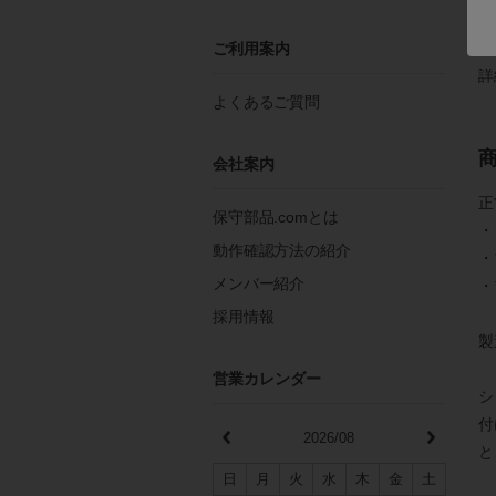
命
ご利用案内
詳
よくあるご質問
会社案内
正
保守部品.comとは
・
動作確認方法の紹介
・
メンバー紹介
・
採用情報
製
営業カレンダー
シ
付
2026/08
と
日
月
火
水
木
金
土