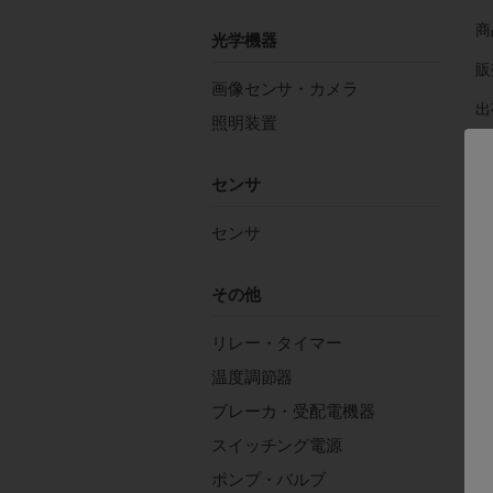
商
光学機器
販
画像センサ・カメラ
出
照明装置
在
センサ
注
センサ
その他
リレー・タイマー
温度調節器
す
ブレーカ・受配電機器
スイッチング電源
入
ポンプ・バルブ
ス