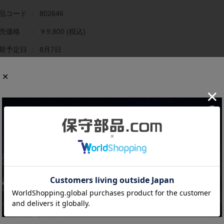
品コード
:
802646
売価格
:
￥9,800
(税込)
荷予定日
:
8月7日
庫数
:
4
文数量
:
個
商品の概要と仕様
類：アンプユニット NPN
ッド組み合わせ：AP-41M、AP-41、AP-43、AP-44、AP-48
源電圧：DC12-24V±10%、リップル (P-P) 10%以下