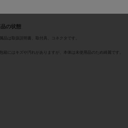
細は
メーカーページ
をご覧ください。
商品の状態
属品は取扱説明書、取付具、コネクタです。
包箱にはキズや汚れがありますが、本体は未使用品のため綺麗です。