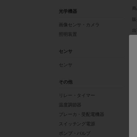
商
光学機器
販
画像センサ・カメラ
出
照明装置
在
センサ
注
センサ
その他
リレー・タイマー
温度調節器
種
ブレーカ・受配電機器
ヘ
スイッチング電源
電
ポンプ・バルブ