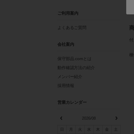
詳
ご利用案内
よくあるご質問
付
会社案内
梱
保守部品.comとは
動作確認方法の紹介
メンバー紹介
採用情報
営業カレンダー
2026/08
日
月
火
水
木
金
土