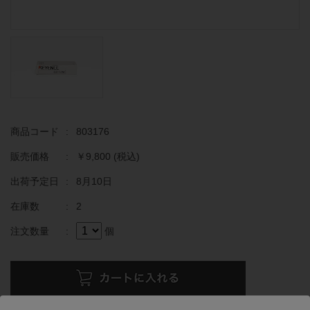
商品コード
:
803176
販売価格
:
￥9,800
(税込)
出荷予定日
:
8月10日
在庫数
:
2
注文数量
:
個