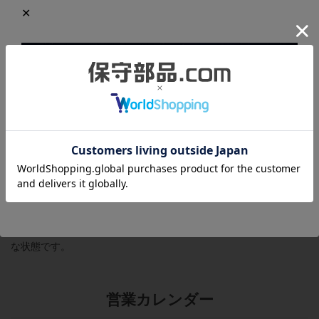
商品の概要と仕様
形状：M12
検出距離：2.5mm ±10%
詳細は
メーカーページ
をご覧ください。
商品の状態
付属品は取扱説明書、ナット、歯付座金です。
梱包箱にはキズや汚れがありますが、本体は未使用品のため綺麗
な状態です。
営業カレンダー