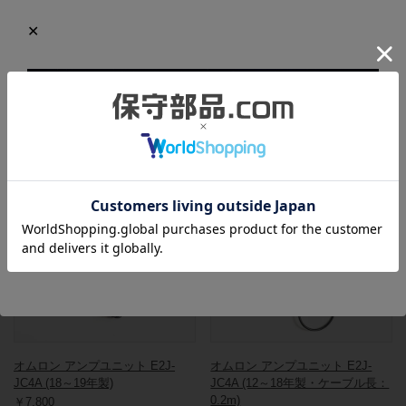
製造年：2018年
全体的に細かいキズ、汚れがありますが、状態は良好です。
この商品と同一型番の商品
903078
903080
オムロン アンプユニット E2J-
オムロン アンプユニット E2J-
JC4A (18～19年製)
JC4A (12～18年製・ケーブル長：
0.2m)
￥7,800