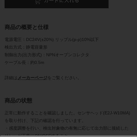
商品の概要と仕様
電源電圧：DC24V(±20%) リップル(p-p)10%以下
検出方式：静電容量形
制御出力(出力形式)：NPNオープンコレクタ
ケーブル長：約0.5m
詳細は
メーカーページ
をご覧ください。
商品の状態
正常に動作することを確認しました。センサヘッド(E2J-W10MA)
を取り付け、下記の確認を行っています。
・感度調整を行い、検出対象物の有無に応じて出力部に接続した
リレーが正常にON/OFFすること。