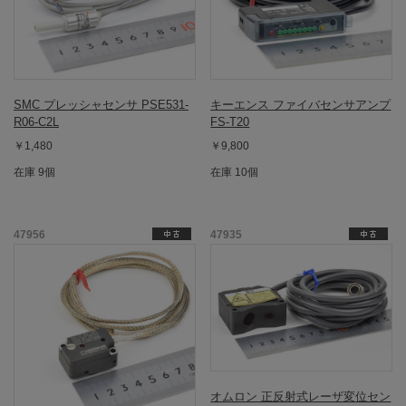
SMC プレッシャセンサ PSE531-
キーエンス ファイバセンサアンプ
R06-C2L
FS-T20
￥1,480
￥9,800
在庫 9個
在庫 10個
47956
47935
オムロン 正反射式レーザ変位セン