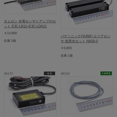
オムロン 光電センサとアンプのセ
ット E3C-LR11+E3C-LDA21
￥14,800
パナソニック(SUNX) エリアセン
在庫 2個
サ 投受光セット NA50-3
￥6,800
在庫 1個
46172
46154