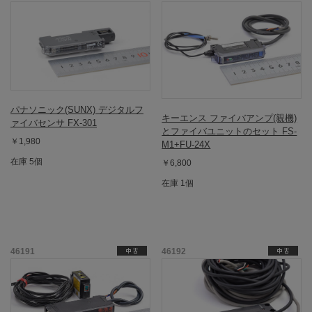
パナソニック(SUNX) デジタルフ
キーエンス ファイバアンプ(親機)
ァイバセンサ FX-301
とファイバユニットのセット FS-
￥1,980
M1+FU-24X
在庫 5個
￥6,800
在庫 1個
46191
46192