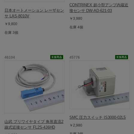
CONTRINEX 超小型アンプ内蔵近
日本オートメーション レーザセン
接センサ DW-AD-621-03
サ LAS-8010V
￥3,980
￥9,800
在庫 4個
在庫 3個
46104
45776
SMC 圧力スイッチ IS3000-02L5
山武 プリワイヤタイプ 角形直流2
￥2,980
線式近接センサ FL2S-4J6HD