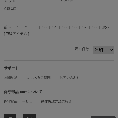
在庫 3個
￥1,280
在庫 1個
前へ
｜
1
｜
2
｜
…
｜
33
｜
34
｜
35
｜
36
｜
37
｜
38
｜
次へ
[ 754アイテム ]
表示件数：
サポート
国際配送
よくあるご質問
お問い合わせ
保守部品.comについて
保守部品.comとは
動作確認方法の紹介