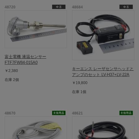
48720
48684
富士電機 液温センサー
FTF7FW84-015A0
キーエンス レーザセンサヘッドと
￥2,380
アンプのセット LV-H37+LV-22A
在庫 2個
￥19,800
在庫 1個
48670
48621