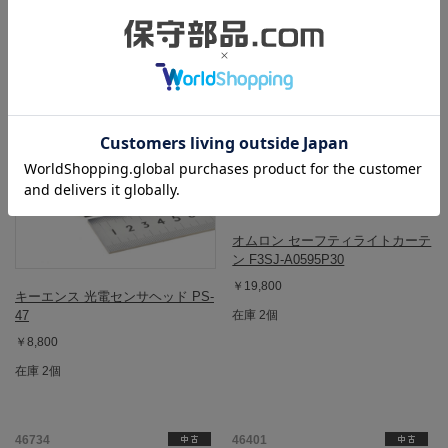
47160
47129
オムロン セーフティライトカーテ
ン F3SJ-A0595P30
￥19,800
キーエンス 光電センサヘッド PS-
47
在庫 2個
￥8,800
在庫 2個
46734
46401