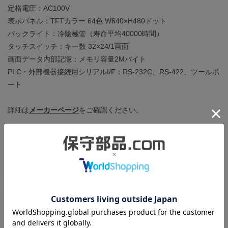
定格電圧：AC100V
表示パネル：TFTカラー 64色 W640×H480ドット
バックライト：冷陰極管（寿命平均40000時間）
タッチスイッチ：キー数 32×24/1画面
画面データ内部記憶：メモリ容量2Mバイト
PLC・外部機器接続用シリアルI/F：RS-232C、RS-422、ツールポ
ート
詳細は
メーカーページ
をご確認ください。
商品の状態
正常に動作することを確認しました。下記の確認を行っていま
す。
・ツールコネクタ：画面データが正常に転送できること。
・SIOコネクタ（RS-232C・RS422）：ループバックによる信号
の送受信が正常に行えること。