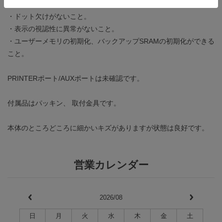
・タッチスイッチが全面にわたり正常に反応すること。
・ドット欠けがないこと。
・表示の視認性に異常がないこと。
・ユーザーメモリの初期化、バックアップSRAMの初期化ができる
こと。
PRINTERポート/AUXポートは未確認です。
付属品はパッキン、 取付金具です。
本体のところどころに細かいキズがありますが状態は良好です。
営業カレンダー
2026/08
日
月
火
水
木
金
土