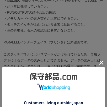
・MELSEC-AnSシリーズのシーケンサと通信を行い、QBUSSポー
トが正常に機能していること。
・RUN/OUTPUTの端子台出力確認
・メモリカードへの読み書きが正常にできること。
・タッチスイッチが全面にわたり正常に反応すること。
・色の再現性、表示の視認性に異常がないこと。
PARALLELインターフェイス（プリンタ）は未確認です。
このタッチパネルにはパスワードがかけられているため、専用ソ
フトによるデータの読み出しができません。データの読み出しは
できませんが、ダウンロードおよびPLCの通信は可能です。ま
た、ユーティリティメニューには移行することができるため、メ
モリカードへのアップロードは可能です。
製造年：2001年
ROM BIOS：Ver 9.4.0(X)
基本OSバージョン：9.8.7