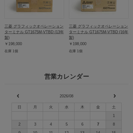
三菱 グラフィックオペレーション
三菱 グラフィックオペレーション
ターミナル GT1675M-VTBD (13年
ターミナル GT1675M-VTBD (16年
製)
製)
￥198,000
￥198,000
在庫 1個
在庫 1個
営業カレンダー
2026/08
日
月
火
水
木
金
土
1
2
3
4
5
6
7
8
9
10
11
12
13
14
15