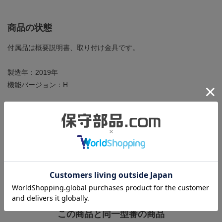
商品の状態
付属品は概要説明書、取り付け金具です。
製造年：2019年
機能バージョン：H
新品のバッテリ（GT15-BAT）を別途ご用意いただく必要がありま
す。
モノタロウ
様などのショップでお買い求めください。
箱にはキズや汚れがありますが、本体は未使用品のため綺麗で
す。
この商品と同一型番の商品