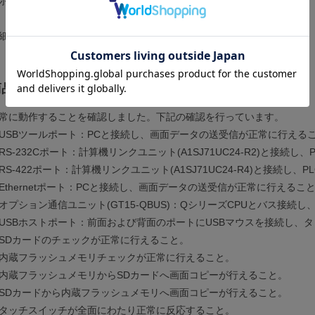
示デバイス：TFTカラー液晶
細は
メーカーページ
をご覧ください。
商品の状態
常に動作することを確認しました。下記の確認を行っています。
USBツールポート：PCと接続し、画面データの送受信が正常に行える
RS-232Cポート：計算機リンクユニット(A1SJ71UC24-R2)と接続
RS-422ポート：計算機リンクユニット(A1SJ71UC24-R4)と接続し
Ethernetポート：PCと接続し、画面データの送受信が正常に行えるこ
オプション通信ユニット(GT15-QBUS)：QシリーズCPUとバス接続
USBホストポート：前面および背面のポートにUSBマウスを接続し、
SDカードのチェックが正常に行えること。
内蔵フラッシュメモリチェックが正常に行えること。
内蔵フラッシュメモリからSDカードへ画面コピーが行えること。
SDカードから内蔵フラッシュメモリへ画面コピーが行えること。
タッチスイッチが全面にわたり正常に反応すること。