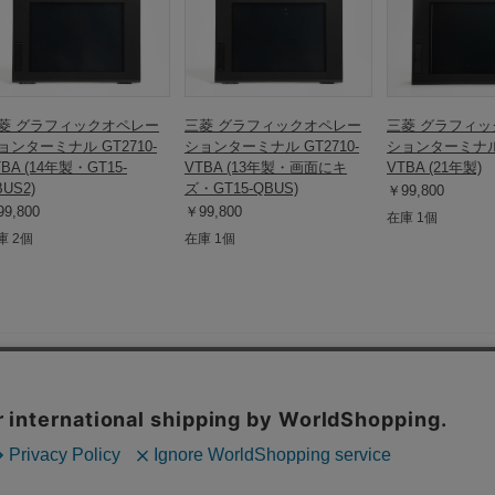
菱 グラフィックオペレー
三菱 グラフィックオペレー
三菱 グラフィ
ョンターミナル GT2710-
ションターミナル GT2710-
ションターミナル 
TBA (14年製・GT15-
VTBA (13年製・画面にキ
VTBA (21年製)
US2)
ズ・GT15-QBUS)
￥99,800
9,800
￥99,800
在庫 1個
庫 2個
在庫 1個
保守部品.comについて
保守部品.comとは
動作確認方法の紹介