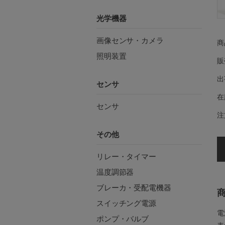
光学機器
画像センサ・カメラ
商
照明装置
販
出
センサ
在
センサ
注
その他
リレー・タイマー
温度調節器
ブレーカ・受配電機器
スイッチング電源
電
ポンプ・バルブ