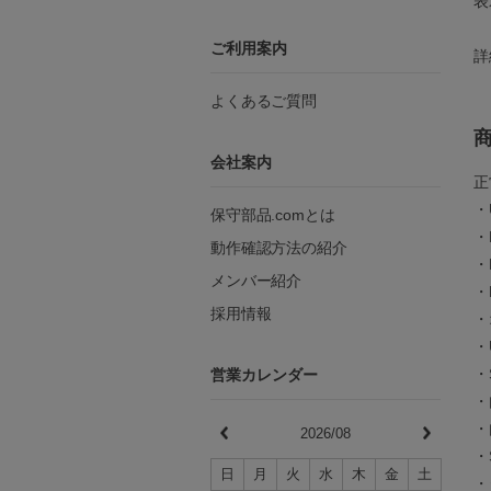
表
ご利用案内
詳
よくあるご質問
会社案内
正
・
保守部品.comとは
・
動作確認方法の紹介
・
メンバー紹介
・
採用情報
・
・
・
営業カレンダー
・
・
2026/08
・
日
月
火
水
木
金
土
・