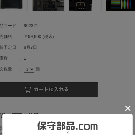
品コード
:
902321
売価格
:
￥99,800
(税込)
荷予定日
:
8月7日
庫数
:
1
文数量
:
個
商品の概要と仕様
源電圧：AC100-240V