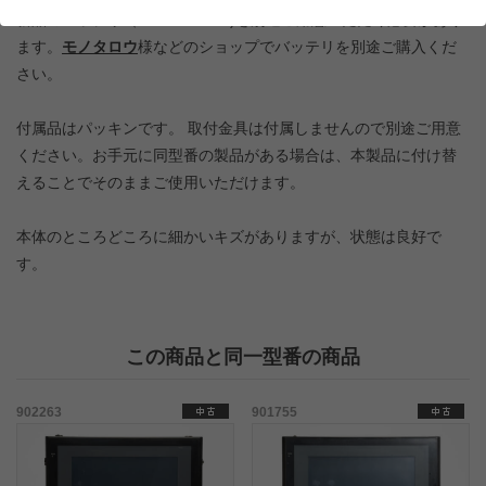
新品のバッテリ（CJ1W-BAT01)を別途ご用意いただく必要があり
ます。
モノタロウ
様などのショップでバッテリを別途ご購入くだ
さい。
付属品はパッキンです。 取付金具は付属しませんので別途ご用意
ください。お手元に同型番の製品がある場合は、本製品に付け替
えることでそのままご使用いただけます。
本体のところどころに細かいキズがありますが、状態は良好で
す。
この商品と同一型番の商品
902263
901755