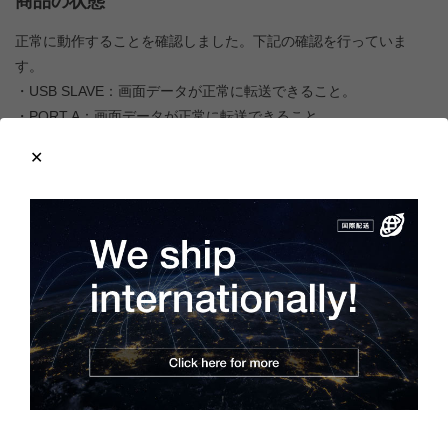
商品の状態
正常に動作することを確認しました。下記の確認を行っていま
す。
・USB SLAVE：画面データが正常に転送できること。
・PORT A：画面データが正常に転送できること。
・PORT B：画面データが正常に転送できること。
・Ethernet：画面データが正常に転送できること。
・CFカードの認識およびデータの転送が正常に行えること。
・タッチスイッチが全面にわたり正常に反応すること。
・ドット欠けがないこと。
・表示の視認性に異常がないこと。
・各設定の初期化、および画面データのフォーマットが行えるこ
と。
・USB HOST（PRINTERポート）未確認です。
製造年：2014年