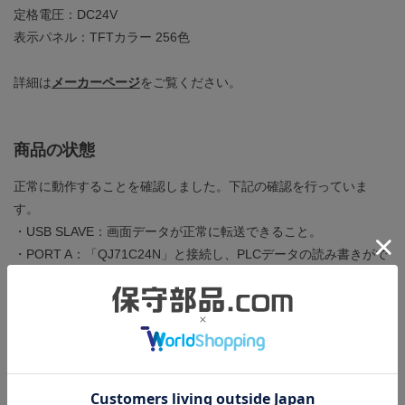
定格電圧：DC24V
表示パネル：TFTカラー 256色
詳細は
メーカーページ
をご覧ください。
商品の状態
正常に動作することを確認しました。下記の確認を行っていま
す。
・USB SLAVE：画面データが正常に転送できること。
・PORT A：「QJ71C24N」と接続し、PLCデータの読み書きがで
きること。
・PORT B：「QJ71C24N」と接続し、PLCデータの読み書きがで
きること。
・CFカードの認識、およびデータ転送ができること。
・タッチスイッチが全面にわたり正常に反応すること。
・ドット欠けがないこと。