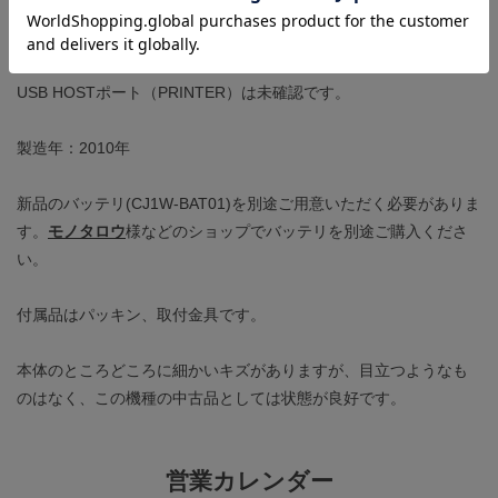
・表示の視認性に異常がないこと。
・各初期化、画面データのフォーマットができること。
USB HOSTポート（PRINTER）は未確認です。
製造年：2010年
新品のバッテリ(CJ1W-BAT01)を別途ご用意いただく必要がありま
す。
モノタロウ
様などのショップでバッテリを別途ご購入くださ
い。
付属品はパッキン、取付金具です。
本体のところどころに細かいキズがありますが、目立つようなも
のはなく、この機種の中古品としては状態が良好です。
営業カレンダー