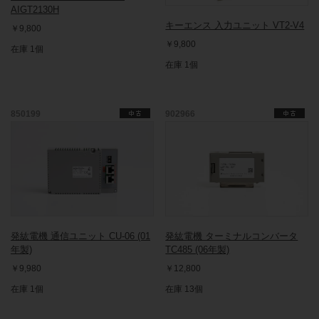
AIGT2130H
キーエンス 入力ユニット VT2-V4
￥9,800
￥9,800
在庫 1個
在庫 1個
850199
902966
発紘電機 通信ユニット CU-06 (01
発紘電機 ターミナルコンバータ
年製)
TC485 (06年製)
￥9,980
￥12,800
在庫 1個
在庫 13個