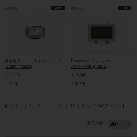
850631
903009
発紘電機 ターミナルコンバータ
Panasonic タッチパネル
TC485 (10年製)
AIGT0030H (07年製)
￥12,800
￥12,800
在庫 1個
在庫 2個
前へ
｜
1
｜
2
｜
3
｜
…
｜
11
｜
12
｜
次へ
[ 240アイテム ]
表示件数：