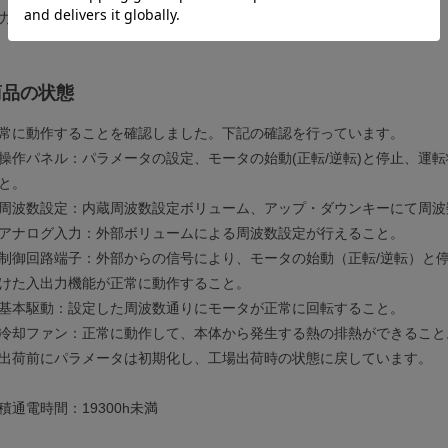
力周波数範囲：0.2～400Hz
商品の状態
常に動作することを確認しました。下記の確認を行っています。
操作パネル：パラメータの設定、モータの始動(正転/逆転)と停止、運
と。
周波数設定：内蔵周波数設定ボリューム、アップ・ダウンキーにて周波
アナログ入力：外部ボリュームによる周波数設定が行えること。
制御回路端子：外部からの信号により、モータの始動（正転/逆転）と
けた入出力機能が正常に動作すること。
基本駆動：設定した周波数通りにモータが正常に回転すること。
冷却ファン：正常に動作して、本体から発生する熱の排熱ができること
出荷前にパラメータは初期化し、工場出荷時の状態に戻しています。
積通電時間：19300h未満