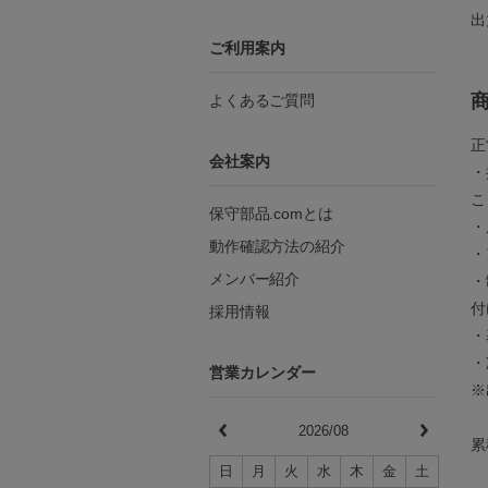
出
ご利用案内
よくあるご質問
正
会社案内
・
こ
保守部品.comとは
・
動作確認方法の紹介
・
メンバー紹介
・
付
採用情報
・
・
営業カレンダー
※
2026/08
累
日
月
火
水
木
金
土