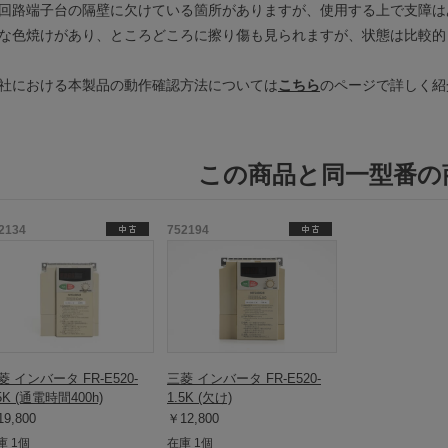
回路端子台の隔壁に欠けている箇所がありますが、使用する上で支障は
な色焼けがあり、ところどころに擦り傷も見られますが、状態は比較的
社における本製品の動作確認方法については
こちら
のページで詳しく紹
この商品と同一型番の
2134
752194
菱 インバータ FR-E520-
三菱 インバータ FR-E520-
5K (通電時間400h)
1.5K (欠け)
9,800
￥12,800
庫 1個
在庫 1個