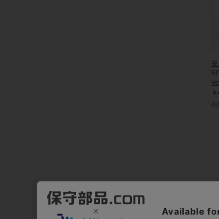
安
S
V
￥4
在
サポート
国際配送
よくあるご質問