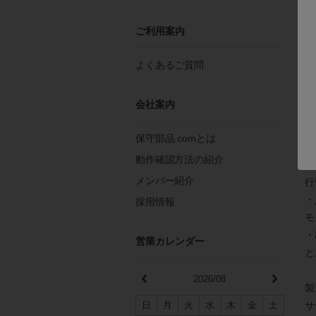
制
ご利用案内
詳
よくあるご質問
会社案内
正
保守部品.comとは
・
動作確認方法の紹介
・
メンバー紹介
行
・
採用情報
モ
・
営業カレンダー
と
2026/08
製
サ
日
月
火
水
木
金
土