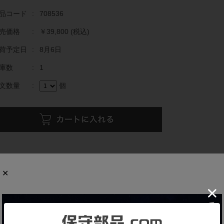
品コード
:
708536
売価格
:
￥39,800
(税込)
荷予定日
:
8月6日
庫数
:
1
文数量
:
個
商品の概要と仕様
でに生産終了している貴重な製品です。
量：200W
源電圧：単相200-230V 50/60Hz