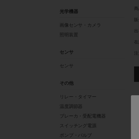
商
光学機器
販
画像センサ・カメラ
出
照明装置
在
センサ
注
センサ
その他
リレー・タイマー
温度調節器
す
ブレーカ・受配電機器
スイッチング電源
容
ポンプ・バルブ
電