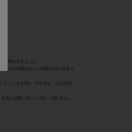
トルク制御ができること。
、パラメータの初期化および制御方式の変更を
R)に接続したスイッチをON、OFFさせ、入力信号
EDを接続し、出力の状態に応じて点灯、消灯するこ