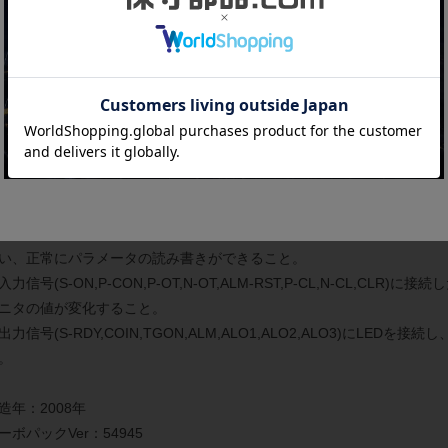
御形態：速度、トルク、位置制御用
細は
メーカーページ
をご覧ください。
商品の状態
常に動作することを確認しました。下記の確認を行っています。
モータ(SGMAH-02AAA2B)を接続し、正確な位置決め動作、速度・
SigmaWin+(ACサーボドライブエンジニアリングツール)を用いて
い、正常にパラメータの読み書きができること。
入力信号(S-ON,P-CON,P-OT,N-OT,ALM-RST,P-CL,N-CL,CL
ニタの値が変化すること。
出力信号(S-RDY,COIN,TGON,ALM,ALO1,ALO2,ALO3)にL
。
造年：2008年
ーボパックVer：54945