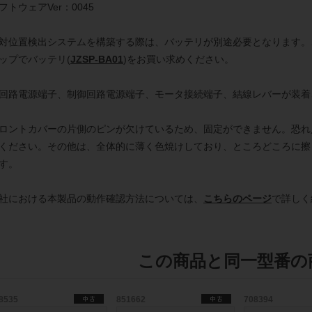
フトウェアVer：0045
対位置検出システムを構築する際は、バッテリが別途必要となります。
ップでバッテリ(
JZSP-BA01
)をお買い求めください。
回路電源端子、制御回路電源端子、モータ接続端子、結線レバーが装着
ロントカバーの片側のピンが欠けているため、固定ができません。恐れ
ください。その他は、全体的に薄く色焼けしており、ところどころに擦
す。
社における本製品の動作確認方法については、
こちらのページ
で詳しく
この商品と同一型番の
8535
851662
708394