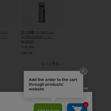
パック
安川電機 サーボパック
(ソフト
SGDM-02ADA (ソフト
Ver0042)
￥44,800
在庫 1個
もっと見る →