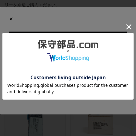
リーを別途ご購入ください。
梱包箱は長期保管に伴うキズや汚れが目立つため、当社で破棄し
ました。本体を包むビニール袋は開封されているため、本体には
多少の擦れがありますが、全体的に新品とほとんどかわらない綺
麗な状態を保っています。ビニール袋にはシワやヨレが多数あっ
たため、当社で用意した新品の帯電防止袋で梱包しなおしていま
す。
この商品と同一型番の商品
803376
803136