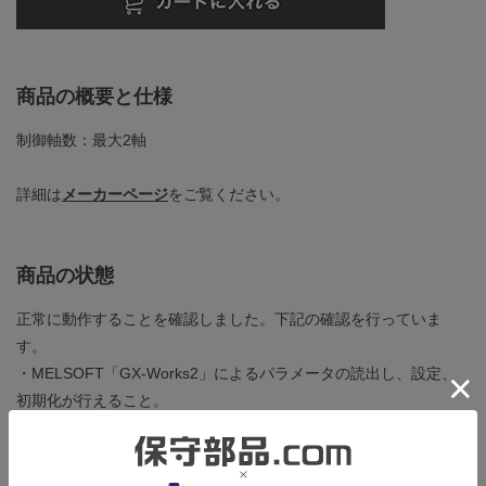
商品の概要と仕様
制御軸数：最大2軸
詳細は
メーカーページ
をご覧ください。
商品の状態
正常に動作することを確認しました。下記の確認を行っていま
す。
・MELSOFT「GX-Works2」によるパラメータの読出し、設定、
初期化が行えること。
・全ての外部入力信号を正常に認識していること。
・シーケンスプログラムでのパラメータの設定が行えること。
・サーボアンプ「MR-J4-10B」を接続し、JOG運転、手動パルサ