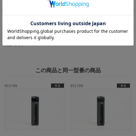
運転、原点復帰、位置決め制御が正常に行えること。
製造年：2015年
細かな傷や汚れが数箇所ございますが、目立つものは無く状態は
良好です。
この商品と同一型番の商品
851788
851789