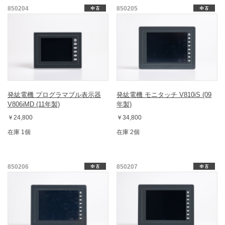
850204
850205
発紘電機 プログラマブル表示器
発紘電機 モニタッチ V810iS (09
V806iMD (11年製)
年製)
￥24,800
￥34,800
在庫 1個
在庫 2個
850206
850207