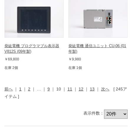
発紘電機 プログラマブル表示器
発紘電機 通信ユニット CU-06 (01
V812S (09年製)
年製)
￥69,800
￥9,980
在庫 2個
在庫 1個
前へ
｜
1
｜
2
｜
…
｜
9
｜
10
｜
11
｜
12
｜
13
｜
次へ
[ 245ア
イテム ]
表示件数：